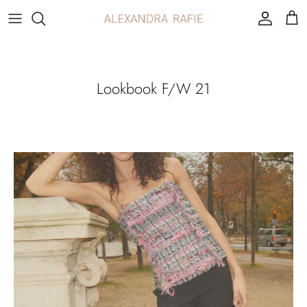
Passer
au
contenu
Lookbook F/W 21